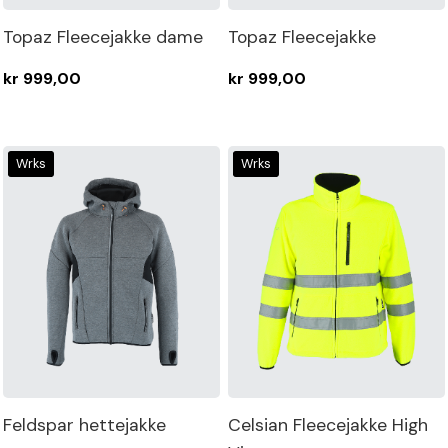
Sko
Topaz Fleecejakke dame
Topaz Fleecejakke
kr 999,00
kr 999,00
Butikker
MIN
MAX
Wrks
Wrks
Logg
Farge
inn
Størrelse
Opprett
konto
Gender
Brand
Feldspar hettejakke
Celsian Fleecejakke High
Vis